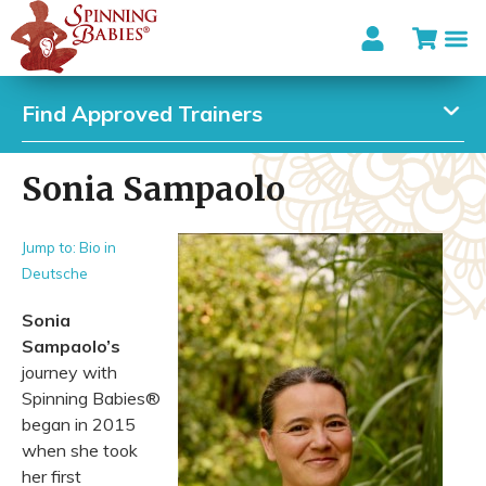
Find Approved Trainers
Sonia Sampaolo
Jump to: Bio in
Deutsche
Sonia
Sampaolo’s
journey with
Spinning Babies®
began in 2015
when she took
her first